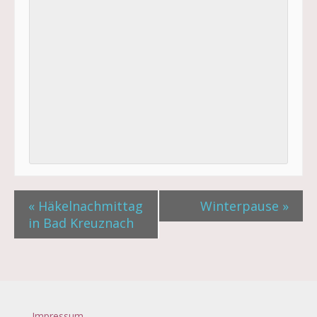
«
Häkelnachmittag
Winterpause
»
in Bad Kreuznach
Impressum