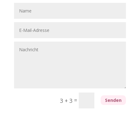
=
3 + 3
Senden