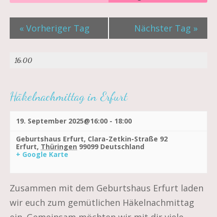
Suche
Ansichtennavigatio
Such-
«
Vorheriger Tag
Nächster Tag
»
und
16:00
Ansichtennavigation
Häkelnachmittag in Erfurt
19. September 2025@16:00
-
18:00
Geburtshaus Erfurt,
Clara-Zetkin-Straße 92
Erfurt
,
Thüringen
99099
Deutschland
+ Google Karte
Zusammen mit dem Geburtshaus Erfurt laden
wir euch zum gemütlichen Häkelnachmittag
ein. Gemeinsam möchten wir mit dir viele