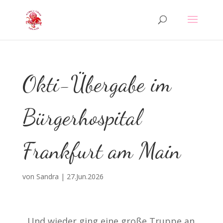
Okti-Übergabe im
Bürgerhospital
Frankfurt am Main
von
Sandra
|
27.Jun.2026
Und wieder ging eine große Truppe an